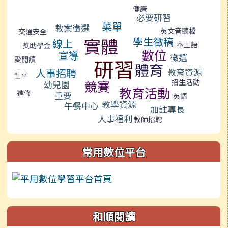
標籤雲導覽
健康
必要研習
菜單
教案徵選
英文音聽檔
交通安全
實體
學生徵稿
線上
本土語
獎助學金
數位
宣導
徵選
研習
愛閱讀
體育
人事招聘
教育資源
性平
招生活動
競賽
幼兒園
教育活動
進修
重要
英語
教學資源
午餐中心
加註專長
人事福利
教師招聘
常用數位平台
和順閱讀