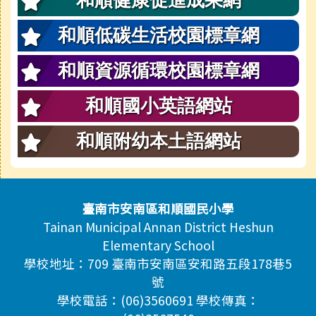
和順健康促進成果網
和順低碳生活校園標章網
和順資源循環校園標章網
和順國小英語網站
和順附幼本土語網站
頁尾區域內容
臺南市安南區和順國民小學
Tainan Municipal Annan District Heshun
Elementary School
學校地址：709 臺南市安南區安和路五段178巷5
號
學校電話：(06)3560691 學校傳真：