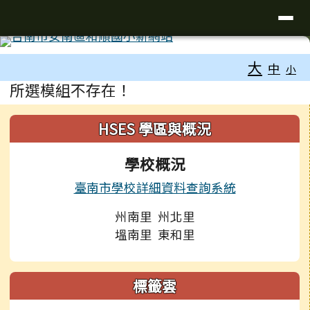
台南市和順國小新校網
導覽列
跳至主內容區
工具列
大
中
小
頁尾區域
主內容區域
所選模組不存在！
左邊區域內容
HSES 學區與概況
學校概況
臺南市學校詳細資料查詢系統
州南里 州北里
塭南里 東和里
標籤雲