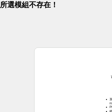
所選模組不存在！
頁
n
P
錯