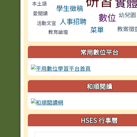
研習
實
本土語
學生徵稿
愛閱讀
幼兒園
數位
人事招聘
活動文宣
菜單
教案徵
教育論壇
常用數位平台
和順閱讀
HSES 行事曆