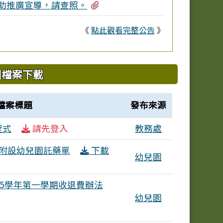
有1個附檔
助推廣宣導，請查照。
《
點此觀看完整公告
》
園檔案下載
檔案標題
發布來源
程式
請先登入
教務處
附設幼兒園託藥單
下載
幼兒園
15學年第一學期收退費辦法
幼兒園