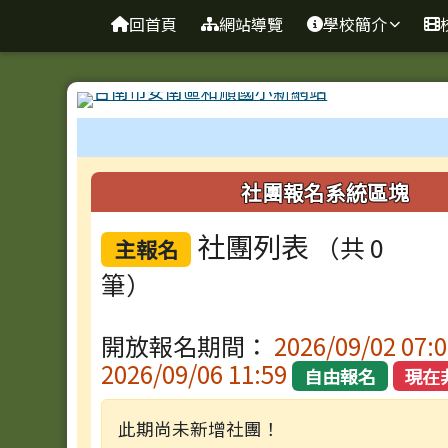
台南市和順國小新校網
導覽列
跳至主內容區
回首頁
網站導覽
學校簡介
工具列
頁尾區域
左邊區域內容
社團報名系統區塊
社團列表
（共 0
主報名
筆）
開放報名期間：
2026/09/02 07:0
2026/09/06 11:59
自由報名
現在
此期尚未新增社團！