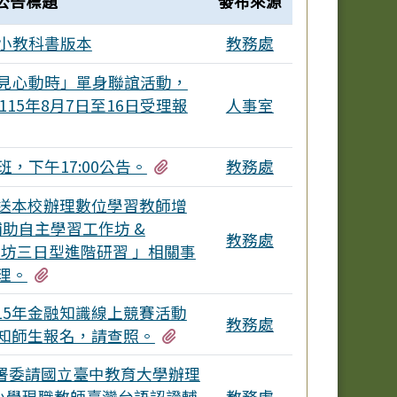
公告標題
發布來源
國小教科書版本
教務處
遇見心動時」單身聯誼活動，
於115年8月7日至16日受理報
人事室
個附檔
有6個附檔
班，下午17:00公告。
教務處
送本校辦理數位學習教師增
輔助自主學習工作坊 &
教務處
工作坊三日型進階研習 」相關事
有1個附檔
理。
15年金融知識線上競賽活動
教務處
有1個附檔
知師生報名，請查照。
署委請國立臺中教育大學辦理
中小學現職教師臺灣台語認證輔
教務處