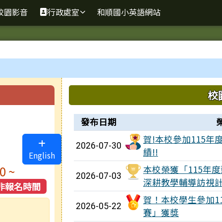
校園影音
行政處室
和順國小英語網站
上中區域內容
校
榮譽榜列表
發布日期
賀!本校參加115年
2026-07-30
績!!
English
0 ~
本校榮獲「115年
2026-07-03
深耕教學輔導訪視
非報名時間
賀！本校學生參加115
2026-05-22
賽」獲獎