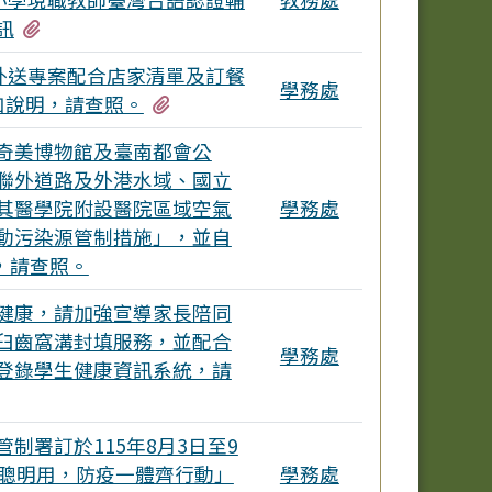
有2個附檔
訊
保外送專案配合店家清單及訂餐
學務處
有2個附檔
如說明，請查照。
奇美博物館及臺南都會公
聯外道路及外港水域、國立
其醫學院附設醫院區域空氣
學務處
動污染源管制措施」，並自
效，請查照。
健康，請加強宣導家長陪同
臼齒窩溝封填服務，並配合
學務處
登錄學生健康資訊系統，請
制署訂於115年8月3日至9
素聰明用，防疫一體齊行動」
學務處