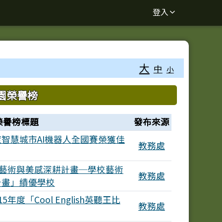
登入
大
中
小
園榮譽榜
榮譽榜標題
發布來源
度智慧城市AI機器人全國賽榮獲佳
教務處
度藝術與美感深耕計畫─學校藝術
教務處
計畫」績優學校
年度「Cool English英聽王比
教務處